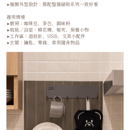
極簡外型設計：搭配整個磁吸系列一致好看
➤
適用情境
廚房：咖啡豆、茶包、調味粉
➤
梳妝／浴室：棉花棒、髮夾、保養小物
➤
工作區：迴紋針、USB、文具小配件
➤
玄關：鑰匙、零錢、常用隨身物品
➤