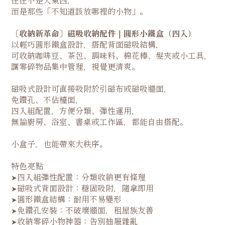
往往不是大東西，
而是那些「不知道該放哪裡的小物」。
〔收納新革命〕磁吸收納配件｜圓形小鐵盒（四入）
以輕巧圓形鐵盒設計，搭配背面磁吸結構，
可收納咖啡豆、茶包、調味料、棉花棒、髮夾或小工具，
讓零碎物品集中管理，視覺更清爽。
磁吸式設計可直接吸附於引磁布或磁吸牆面，
免鑽孔、不佔檯面，
四入組配置，方便分類、彈性運用，
無論廚房、浴室、書桌或工作區，都能自由搭配。
小盒子，也能帶來大秩序。
特色亮點
四入組彈性配置：分類收納更有條理
➤
磁吸式背面設計：穩固吸附，隨拿即用
➤
圓形鐵盒結構：耐用不易變形
➤
免鑽孔安裝：不破壞牆面，租屋族友善
➤
收納零碎小物神器：告別抽屜雜亂
➤