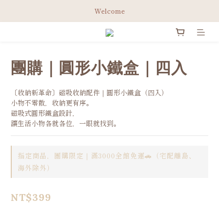
綁定Line官方會員 立即領取免運券✨
Welcome
綁定Line官方會員 立即領取免運券✨
團購｜圓形小鐵盒｜四入
〔收納新革命〕磁吸收納配件｜圓形小鐵盒（四入）
小物不零散，收納更有序。
磁吸式圓形鐵盒設計，
讓生活小物各就各位，一眼就找到。
指定商品，團購限定｜滿3000全館免運🚗（宅配離島、
海外除外）
NT$399