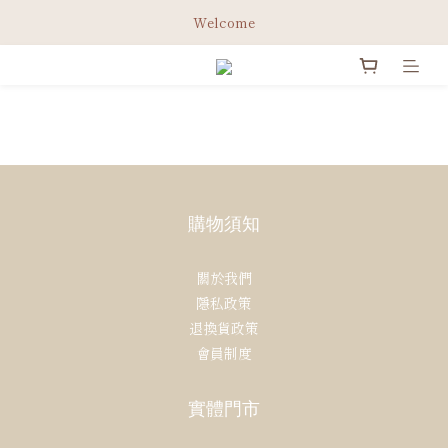
綁定Line官方會員 立即領取免運券✨
Welcome
綁定Line官方會員 立即領取免運券✨
購物須知
關於我們
隱私政策
退換貨政策
會員制度
實體門市