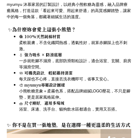
myumyu 沐慕家居的訂製設計，以經典小熊軟糖為靈感，融入品牌療
癒風格，打造這款「看起來可愛、用起來舒適」的高質感腳踏墊，讓家
中的每一個角落，都藏著細膩生活的溫度。
為什麼妳會愛上這張小熊墊？
✨
🧶
100%天然純棉材質
柔軟親膚，不含化纖悶熱感，透氣性好，就算赤腳踩上也不刺
激。
💧
強力吸水 × 防滑底層
一步就乾腳不濕滑，底部防滑顆粒設計，適合浴室、玄關、廚房
等濕滑空間。
🧼
可機洗設計，輕鬆維持清潔
每天踩也不心疼，直接丟洗衣機即可，省事又安心。
🎨
myumyu專屬設計圖樣
小熊軟糖意象＋柔霧色系，搭配品牌細膩LOGO壓花，不只是腳
墊，更是居家風格延伸。
🧺
尺寸剛好，適用多場域
浴室、床邊、洗手台、貓狗飲水區都適合，實用又百搭。
你不是在買一張地墊，是在選擇一種更溫柔的生活方式
✨