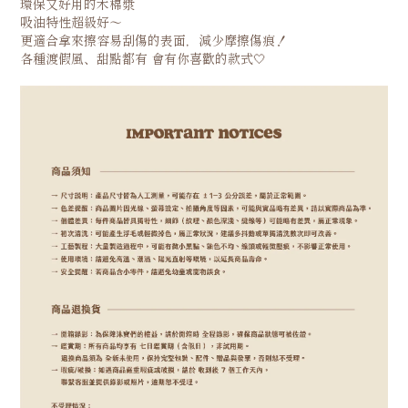
環保又好用的木棉漿
吸油特性超級好～
更適合拿來擦容易刮傷的表面，減少摩擦傷痕！
各種渡假風、甜點都有 會有你喜歡的款式🤍