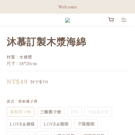
綁定Line官方會員 立即領取免運券✨
Welcome
綁定Line官方會員 立即領取免運券✨
沐慕訂製木漿海綿
材質：木棉漿
尺寸：18*20cm
NT$49
NT$70
款式
: 單顆椰子樹
單顆椰子樹
三顆椰子樹
貝殼
四個龜背葉
LOVE&線條
LOVE&珊瑚
夕陽珊瑚