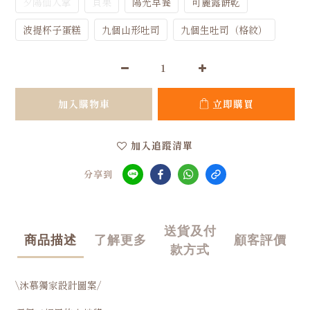
夕陽仙人掌
貝果
陽光早餐
可麗露餅乾
波提杯子蛋糕
九個山形吐司
九個生吐司（格紋）
加入購物車
立即購買
加入追蹤清單
分享到
送貨及付
商品描述
了解更多
顧客評價
款方式
\沐慕獨家設計圖案/